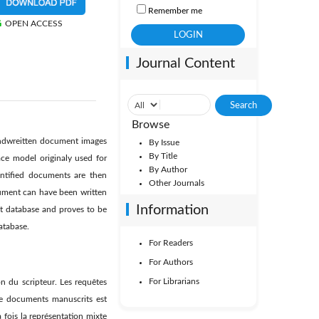
Remember me
OPEN ACCESS
Journal Content
Browse
handwreitten document images
By Issue
By Title
ce model originaly used for
By Author
entified documents are then
Other Journals
ocument can have been written
Information
nt database and proves to be
atabase.
For Readers
For Authors
For Librarians
 du scripteur. Les requêtes
de documents manuscrits est
 fois la représentation mixte