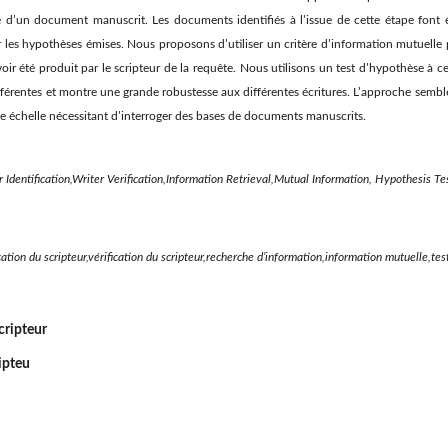
e d’un document manuscrit. Les documents identifiés à l’issue de cette étape font e
 les hypothèses émises. Nous proposons d’utiliser un critère d’information mutuelle 
ir été produit par le scripteur de la requête. Nous utilisons un test d’hypothèse à cet
ifférentes et montre une grande robustesse aux différentes écritures. L’approche sembl
de échelle nécessitant d’interroger des bases de documents manuscrits.
dentification,Writer Verification,Information Retrieval,Mutual Information, Hypothesis Tes
tion du scripteur,vérification du scripteur,recherche d’information,information mutuelle,tes
Scripteur
ripteu