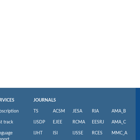
RVICES
JOURNALS
bscription
TS
ACSM
JESA
RIA
AMA_B
t track
IJSDP
EJEE
RCMA
EESRJ
AMA_C
nguage
IJHT
ISI
IJSSE
RCES
MMC_A
pport