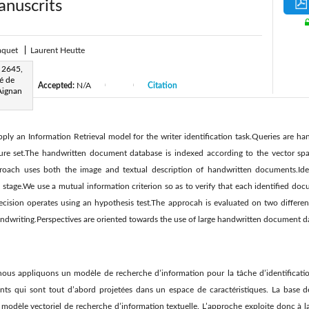
nuscrits
Paquet
|
Laurent Heutte
 2645,
é de
Accepted:
N/A
Citation
|
|
|
Aignan
ply an Information Retrieval model for the writer identification task.Queries are 
ture set.The handwritten document database is indexed according to the vector spa
proach uses both the image and textual description of handwritten documents.Id
n stage.We use a mutual information criterion so as to verify that each identified d
Decision operates using an hypothesis test.The approcah is evaluated on two differe
 handwriting.Perspectives are oriented towards the use of large handwritten document d
us appliquons un modèle de recherche d’information pour la tâche d’identification
ts qui sont tout d’abord projetées dans un espace de caractéristiques. La base 
 modèle vectoriel de recherche d’information textuelle. L’approche exploite donc à la