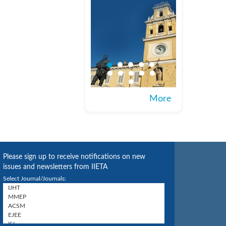
More
Please sign up to receive notifications on new
issues and newsletters from IIETA
Select Journal/Journals: