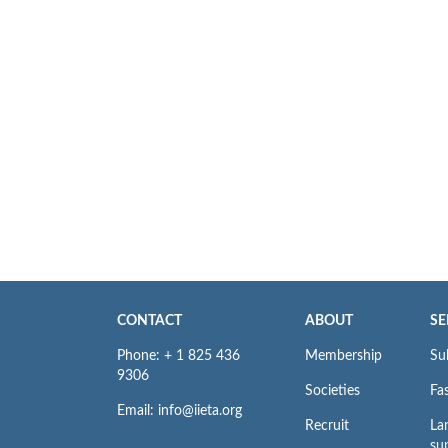
CONTACT
ABOUT
SE
Phone: + 1 825 436
Membership
Su
9306
Societies
Fas
Email: info@iieta.org
Recruit
La
su