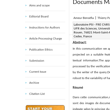
Documents Ma
Aims and scope
Editorial Board
Ameur Benséfia
|
Thierry 
Page:
Laboratoire PSI - FRE CNRS
249-259
|
Instructions for Authors
UFR des Sciences, Universit
Received:
19 May 2004
|
Rouen, 76821 Mont-Saint-
Cedex, France
Article Processing Charge
Abstract:
In this communication we ap
Publication Ethics
projected on a suitable fea
textual information.The ap
Submission
processed by the verificatio
Current Issue
by the writer of the query.
robust to the variability of
Archive
Résumé
Citation List
Dans cette communication,no
sont des images de documen
indexée selon le principe du