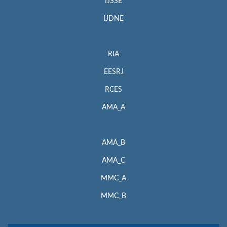
IJSSE
IJDNE
RIA
EESRJ
RCES
AMA_A
AMA_B
AMA_C
MMC_A
MMC_B