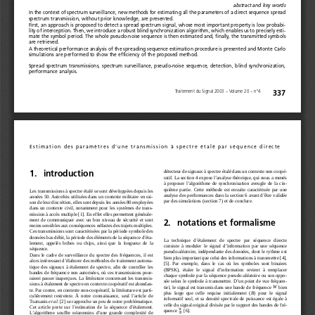
abstract and key words
In the context of spectrum surveillance, new methods for estimating all the parameters of a direct sequence spread
spectrum transmission, without prior knowledge, are presented. 
First, an approach is proposed to detect a spread spectrum signal, whose most important property is low probabi-
lity of interception. Then, we introduce a robust blind synchronization algorithm, which enables us to precisely esti-
mate the symbol period. The whole pseudo-noise sequence is then estimated and, finally, the transmitted symbols
are retrieved. 
A theoretical performance analysis of the spreading sequence estimation procedure is presented and Monte Carlo
simulations are performed to show the efficiency of the proposed method.
Spread  spectrum  transmissions,  spectrum  surveillance,  pseudo-noise  sequence,  detection,  blind  synchronization,
performance analysis.
Traitement du Signal 2003 – Volume 20 – n°4
337
Estimation des paramètres d’une transmission à spectre étalé par séquence directe
détecteur de signaux à spectre étalé dans un contexte non coopé-
1.   introduction
ratif. La section 4 expose l’analyse théorique, qui nous a menés
à  proposer  l’algorithme  de  synchronisation  aveugle  de  la  cin-
quième  partie.  Cette  méthode  est  ensuite  caractérisée  par  une
Les transmissions à spectre étalé se sont développées depuis les
analyse des performances dans la section 6 avant d’être validée
années 50. Autrefois utilisées dans un contexte militaire en rai-
par des simulations (section 7) et de conclure. 
son de leur discrétion, elles sont depuis les années 80 employées
dans  un  contexte  civil, notamment  pour  les  systèmes  de  trans-
mission à accès multiple [1]. En effet elles permettent générale-
ment  de  communiquer  avec  un  bon  niveau  de  sécurité  et  sont
2.   notations et formalisme
moins sensibles aux conséquences néfastes des trajets multiples.
Ces transmissions sont caractérisées par la période symbole des
données bas débit, la période des éléments de la séquence d’éta-
La  technique  d’étalement  de  spectre  par  séquence  directe
lement,  appelés  bribes  ou  chips,  ainsi  que  la  longueur  de  la
consiste  à  moduler  le  signal  d’information  par  une  séquence
séquence. 
pseudo-aléatoire, indépendante des données, dont le rythme est
Dans  le  cadre  de  surveillance  du  spectre  des  fréquences, il  est
bien plus important que celui des informations à transmettre [4],
alors intéressant d’élaborer des méthodes de traitement automa-
[5].  Par  exemple,  dans  le  cas  où  les  symboles  sont  binaires
tique  des  signaux  à  étalement  de  spectre, afin  de  contrôler  les
(BPSK),  étaler  le  signal  d’information  revient  à  remplacer
bandes de fréquence non autorisées, où ces transmissions pour-
chaque symbole par la séquence pseudo-aléatoire ou son oppo-
raient passer inaperçues. La littérature concernant les transmis-
sée selon le symbole à transmettre. D’un point de vue fréquen-
sions à étalement de spectre en contexte coopératif est abondan-
W
tiel, le signal est transmis dans une bande de fréquence 
bien
te. Par contre, en contexte non-coopératif, la littérature est parti-
B
plus  large  que  celle  requise  initialement  (
)  pour  le  signal
culièrement  restreinte.  À  notre  connaissance,  seul  l’article  de
informatif  seul, et  sa  densité  spectrale  de  puissance  est  égale  à
Tsatsanis 
et al.
[2] se rapproche un peu de notre problématique.
celle du signal original divisée par le rapport des bandes de fré-
Cet  article  porte  sur  l’estimation  de  la  séquence  d’étalement.
W
quence 
[6]. 
L’algorithme  souffre  néanmoins  d’une  grande  complexité  de
B