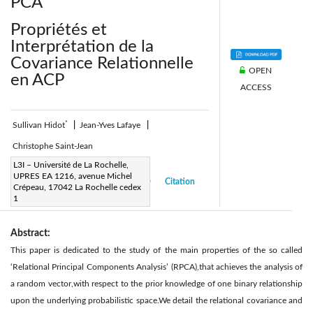
PCA
Propriétés et
Interprétation de la
Covariance Relationnelle
OPEN
en ACP
ACCESS
*
Sullivan Hidot
|
Jean-Yves Lafaye
|
Christophe Saint-Jean
Page:
L3I – Université de La Rochelle,
29-37
|
UPRES EA 1216, avenue Michel
Received:
7 October 2005
Citation
|
|
Crépeau, 17042 La Rochelle cedex
Accepted:
1
N/A
|
|
Abstract:
This paper is dedicated to the study of the main properties of the so called
‘Relational Principal Components Analysis’ (RPCA),that achieves the analysis of
a random vector,with respect to the prior knowledge of one binary relationship
upon the underlying probabilistic space.We detail the relational covariance and