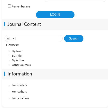
Remember me
Journal Content
Browse
By Issue
By Title
By Author
Other Journals
Information
For Readers
For Authors
For Librarians